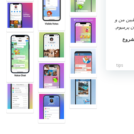
بین من و
ن پرمیوم
.
 شروع
tips