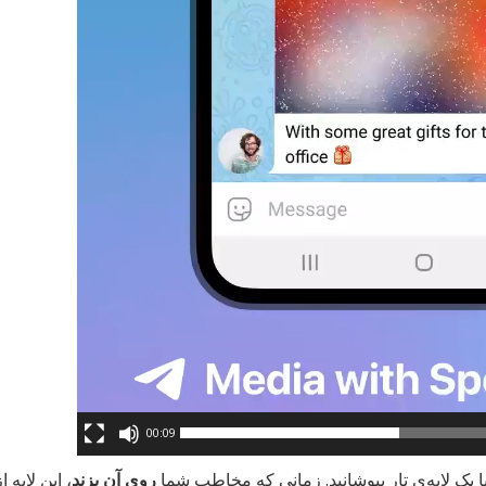
00:09
با یک لایه‌ی تار بپوشانید. زمانی که مخاطب شما
روی آن بزند
، این لایه ا