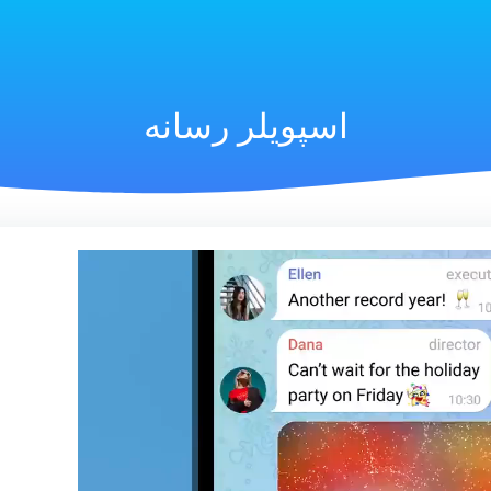
اسپویلر رسانه