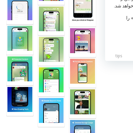
واهد شد.
 را
tips