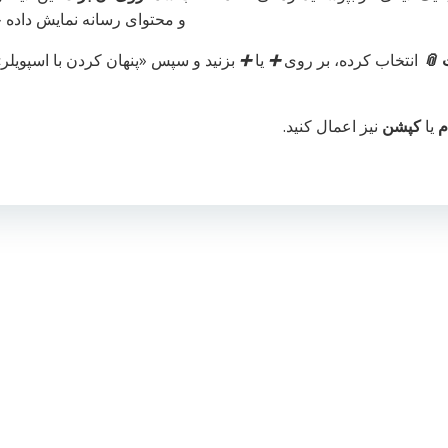
و محتوای رسانه نمایش داده خ
📎
انتخاب کرده، بر روی
➕
یا
➕
بزنید و سپس «پنهان کردن با اسپویلر»
م
یا
کپشن
نیز اعمال کنید.