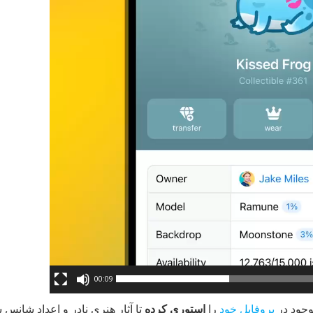
00:09
موجود در
پروفایل خود
را
استوری کرده
تا آثار هنری نادر و اعداد شانس ش