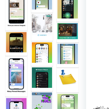
 را (
حتی