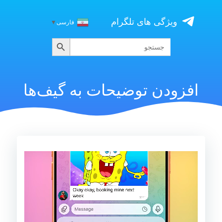
Skip
to
ویژگی های تلگرام
فارسی
▼
content
جستجو
جستجو
برای:
افزودن توضیحات به گیف‌ها
نمایشگر
ویدیو