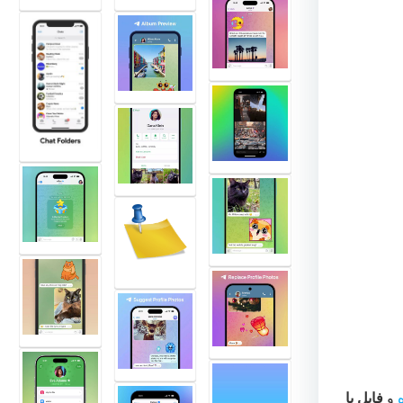
و
فایل یا