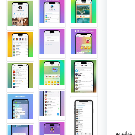
بتوانند
به