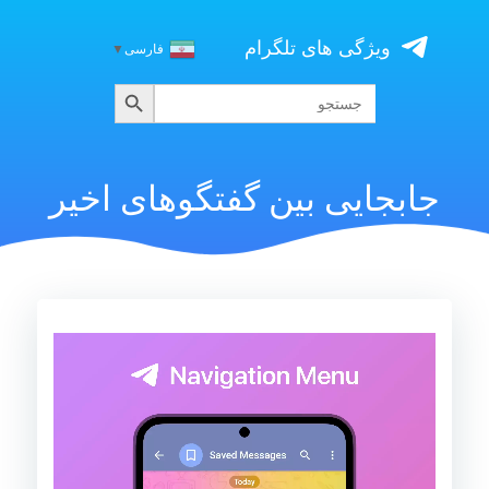
Skip
to
ویژگی های تلگرام
فارسی
▼
content
جستجو
جستجو
برای:
جابجایی بین گفتگوهای اخیر
نمایشگر
ویدیو