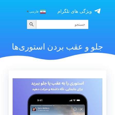
Skip
to
ویژگی های تلگرام
فارسی
▼
content
جستجو
جستجو
برای:
جلو و عقب بردن استوری‌ها
نمایشگر
ویدیو