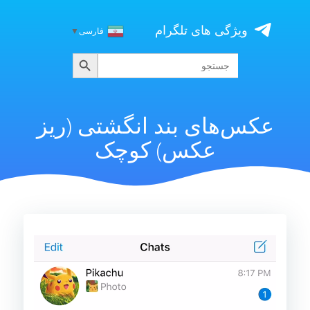
Skip
to
ویژگی های تلگرام
فارسی
▼
content
جستجو
جستجو
برای:
عکس‌های بند انگشتی (ریز
عکس) کوچک
نمایشگر
ویدیو