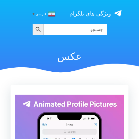
Skip
to
ویژگی های تلگرام
فارسی
▼
content
جستجو
جستجو
برای:
عکس
نمایشگر
ویدیو