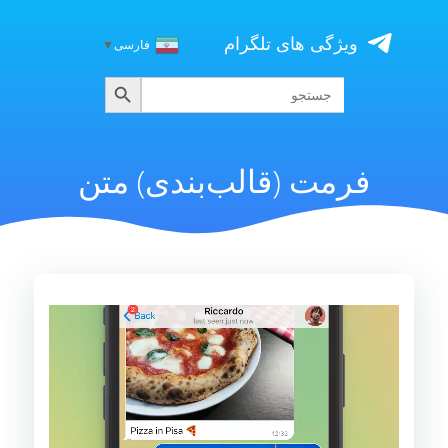
Skip
to
ویژگی های تلگرام
فارسی
▼
content
جستجو
جستجو
برای:
فرمت (قالب‌بندی) متن
نمایشگر
ویدیو