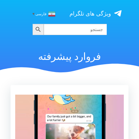
Skip
to
ویژگی های تلگرام
فارسی
▼
content
جستجو
جستجو
برای:
فروارد پیشرفته
نمایشگر
ویدیو