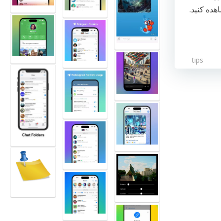
هده کنید.
tips