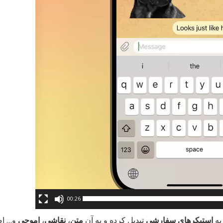
00:26
به
استیکرهای سفارشی
تبدیل کرده و به آن
متن
،
نقاشی
،
اموجی
و… اضا