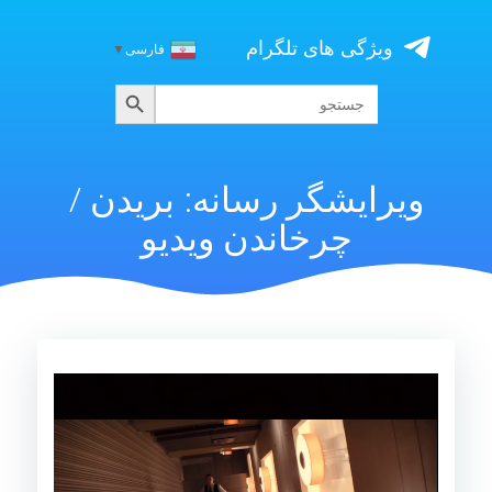
Skip
to
ویژگی های تلگرام
فارسی
▼
content
جستجو
جستجو
برای:
ویرایشگر رسانه: بریدن /
چرخاندن ویدیو
نمایشگر
ویدیو