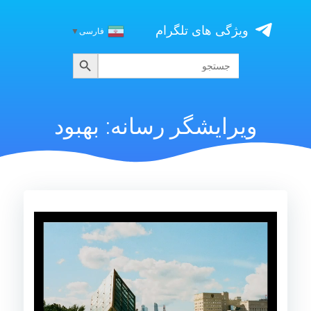
Skip
to
ویژگی های تلگرام
فارسی
▼
content
جستجو
جستجو
برای:
ویرایشگر رسانه: بهبود
نمایشگر
ویدیو