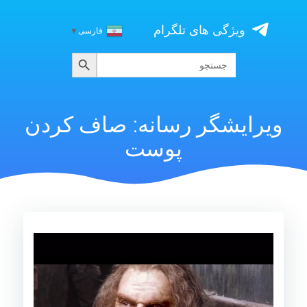
Skip
to
ویژگی های تلگرام
فارسی
▼
content
جستجو
جستجو
برای:
ویرایشگر رسانه: صاف کردن
پوست
نمایشگر
ویدیو