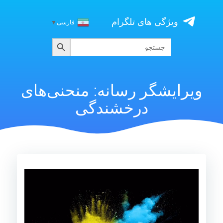
Skip
to
ویژگی های تلگرام
فارسی
▼
content
جستجو
جستجو
برای:
ویرایشگر رسانه: منحنی‌های
درخشندگی
نمایشگر
ویدیو