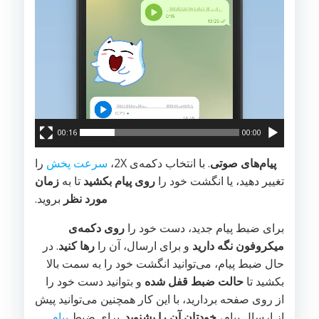
00:16
00:00
پیام‌های صوتی
. با انتخاب دکمه‌ی 2X،
سرعت پخش
را
تغییر دهید، یا انگشت خود را
روی پیام بکشید
تا به
زمان
مورد نظر
بروید.
برای ضبط پیام جدید، دست خود را
روی دکمه‌ی
میکروفون نگه دارید
و‌ برای ارسال، آن را
رها کنید
. در
حال ضبط پیام، می‌توانید انگشت خود را به سمت بالا
بکشید تا
حالت ضبط قفل شده
و بتوانید دست خود را
از روی صفحه بردارید، با این کار همچنین می‌توانید پیش
از ارسال پیام،
خودتان آن را بشنوید
. برای ضبط
پیام