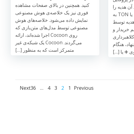
کنید. همچنین در بالای صفحات مشاهده
 آن هدیه را
فوری نیز یک خلاصه‌ی هوش مصنوعی
با استفاده از ستاره‌های تلگرام یا TON به
نمایش داده می‌شود. خلاصه‌های هوش
 هدیه توسط
مصنوعی توسط مدل‌های متن‌بازی که
 خریدار و
روی Cocoon اجرا شده‌اند، ارائه
کلاهبرداری
می‌گردند. Cocoon یک شبکه‌ی غیر
اد، هنگام
متمرکز است که به منظور […]
 ➕ یا […]
Posts
Posts
Posts
Page
Page
Page
Page
Page
Next
36
…
4
3
2
1
Previous
igation
navigation
navigation