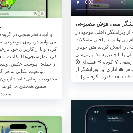
یشگر متنی هوش مصنوعی
ن
ه از ویرایشگر داخلی موجود در
با ایجاد نظرسنجی در گروه‌ها
یام می‌توانید به راحتی مشکلات
می‌توانید درباره‌ی موضوعی ت
ی را اصلاح کرده، متن خود را
کرده و یا از کاربران خود بازخ
 آن را با چندین سبک بازنویسی
کنید. نظرسنجی‌ها امکانات متع
 رسمی 🎯 کوتاه 🍖 قبیله‌ای 🗿
از جمله: • پیوست عکس، ویدیو
دس 💼 اداری این ویرایشگر از
موقعیت مکانی به هر گزی
…]
محدودیت زمانی • ایجاد آزمون 
صحیح همچنین می‌توانید 
متعددی