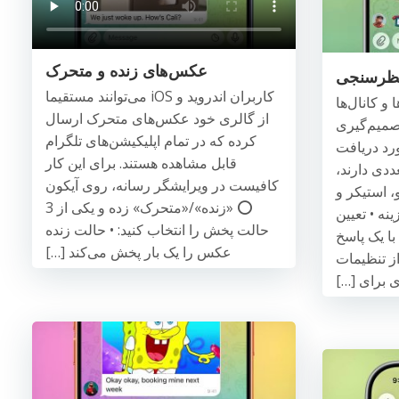
عکس‌های زنده و متحرک
ظرسنجی
کاربران اندروید و iOS می‌توانند مستقیما
 و کانال‌ها
از گالری خود عکس‌های متحرک ارسال
صمیم‌گیری
کرده که در تمام اپلیکیشن‌های تلگرام
ورد دریافت
قابل مشاهده هستند. برای این کار
ددی دارند،
کافیست در ویرایشگر رسانه، روی آیکون
، استیکر و
⭕️ «زنده»/«متحرک» زده و یکی از 3
نه • تعیین
حالت پخش را انتخاب کنید: • حالت زنده
با یک پاسخ
عکس را یک بار پخش می‌کند […]
از تنظیمات
 برای […]