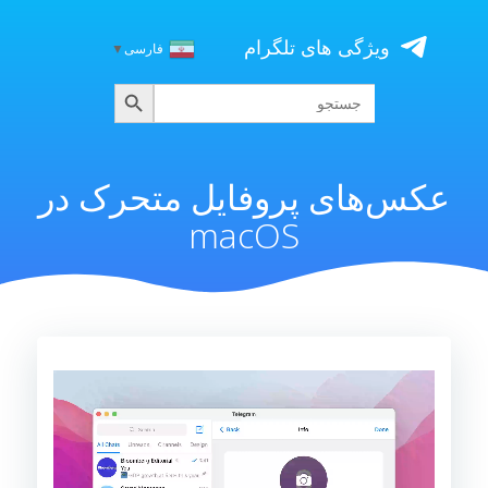
Skip
to
ویژگی های تلگرام
فارسی
▼
content
جستجو
جستجو
برای:
عکس‌های پروفایل متحرک در
macOS
نمایشگر
ویدیو