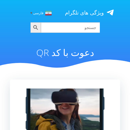
Skip
to
ویژگی های تلگرام
فارسی
▼
content
جستجو
جستجو
برای:
دعوت با کد QR
نمایشگر
ویدیو