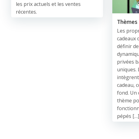
les prix actuels et les ventes
récentes.
Thèmes 
Les propr
cadeaux d
définir d
dynamique
privées b
uniques.
intègrent
cadeau, c
fond. Un
thème pou
fonctionn
pépés […