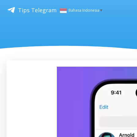
Skip
Tips Telegram
to
Bahasa Indonesia
▼
content
Pemutar
Video