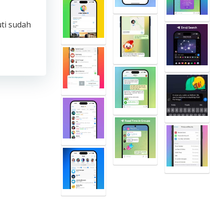
uti sudah