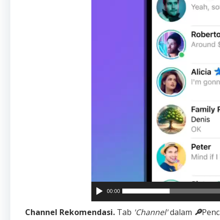
00:00
Channel Rekomendasi.
Tab
'Channel'
dalam
🔎
Penc