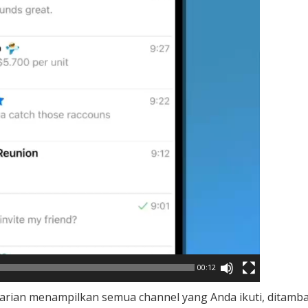
00:12
arian menampilkan semua channel yang Anda ikuti, ditamba