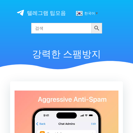
Skip
to
텔레그램 팁모음
한국어
▼
content
검색
Search
for:
강력한 스팸방지
비
디
오
플
레
이