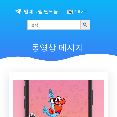
Skip
to
텔레그램 팁모음
한국어
▼
content
검색
Search
for:
동영상 메시지.
비
디
오
플
레
이