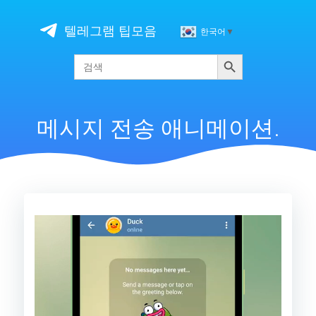
Skip
to
텔레그램 팁모음
한국어
▼
content
검색
Search
for:
메시지 전송 애니메이션.
비
디
오
플
레
이