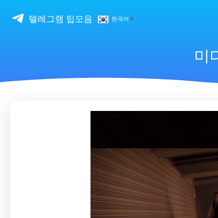
Skip
to
텔레그램 팁모음
한국어
▼
content
미디
비
디
오
플
레
이
어