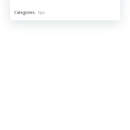
Categories:
tips