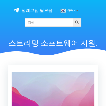
Skip
to
텔레그램 팁모음
한국어
▼
content
검색
Search
for:
스트리밍 소프트웨어 지원.
비
디
오
플
레
이