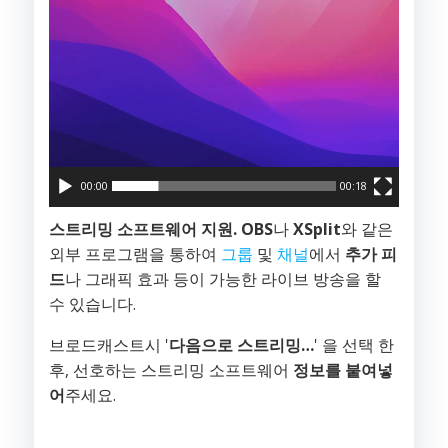
어
00:00
00:18
스트리밍 소프트웨어 지원.
OBS
나
XSplit
와 같은
외부 프로그램을 통하여
그룹
및
채널
에서
추가 피
드
나 그래픽 효과 등이 가능한 라이브 방송을 할
수 있습니다.
브로드캐스트시 '
다음으로 스트리밍…
' 을 선택 한
후, 선호하는 스트리밍 소프트웨어
정보를 붙여넣
어
주세요.