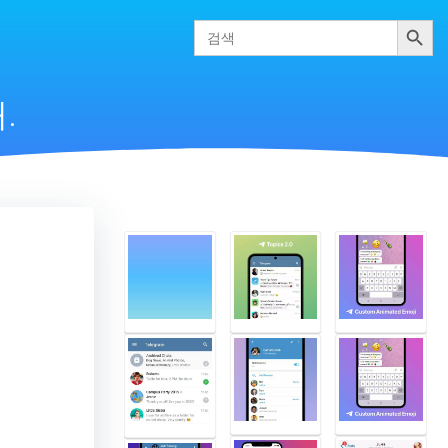
검색
Search
for:
.