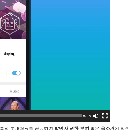
00:09
 특정 초대링크를 공유하여
발언자 권한 부여
혹은
음소거
된 청취