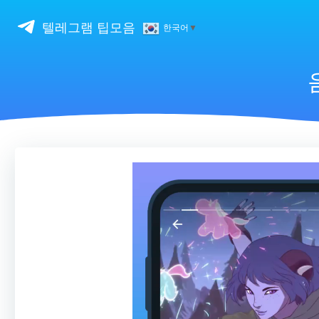
Skip
to
텔레그램 팁모음
한국어
▼
content
비
디
오
플
레
이
어