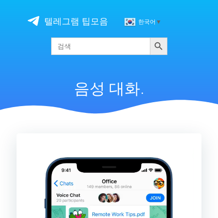
Skip
to
텔레그램 팁모음
한국어
▼
content
검색
Search
for:
음성 대화.
비
디
오
플
레
이