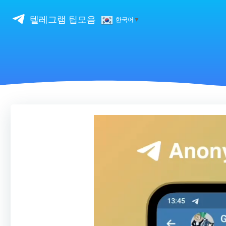
Skip
to
텔레그램 팁모음
한국어
▼
content
비
디
오
플
레
이
어