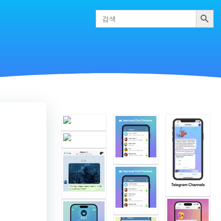
검색
Search
for: