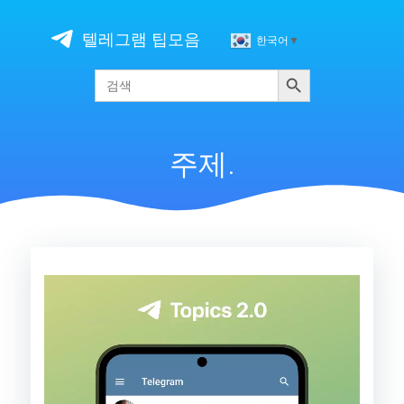
Skip
to
텔레그램 팁모음
한국어
▼
content
검색
Search
for:
주제.
비
디
오
플
레
이