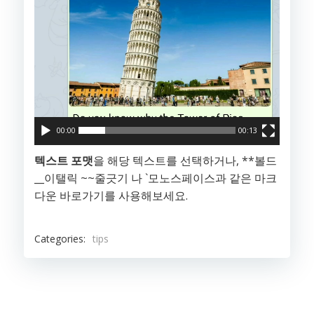
어
00:00
00:13
텍스트 포맷
을 해당 텍스트를 선택하거나, **볼드
__이탤릭 ~~줄긋기 나 `모노스페이스과 같은 마크
다운 바로가기를 사용해보세요.
Categories:
tips