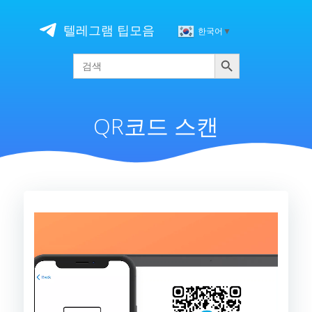
Skip
to
텔레그램 팁모음
한국어
▼
content
검색
Search
for:
QR코드 스캔
비
디
오
플
레
이