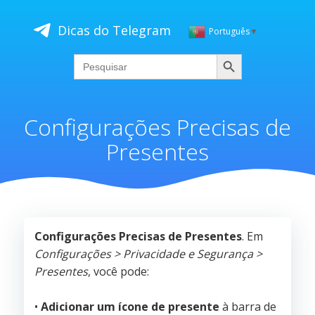
Skip
to
Dicas do Telegram
Português
▼
content
Pesquisar
Search
for:
Configurações Precisas de
Presentes
Configurações Precisas de Presentes
. Em
Configurações > Privacidade e Segurança >
Presentes
, você pode:
•
Adicionar um ícone de presente
à barra de