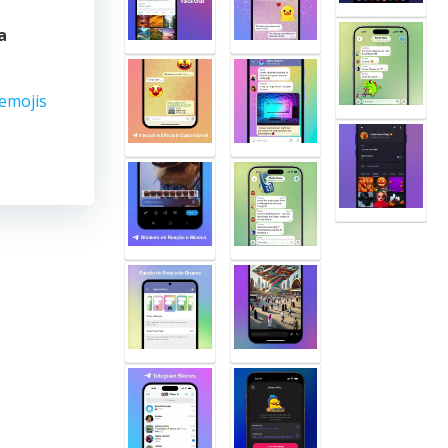
a
emojis