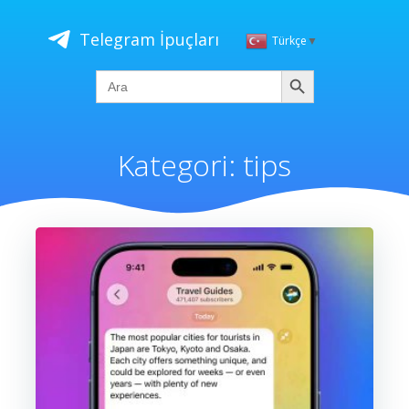
İçeriğe
geç
Telegram İpuçları
Türkçe
▼
Ara
Search
for:
Kategori:
tips