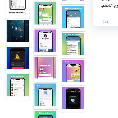
م عندهم.
tips