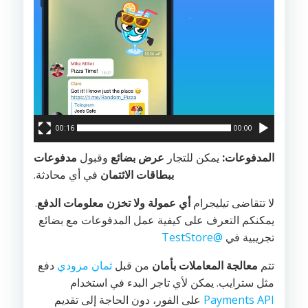
00:16
00:00
المدفوعات:
يمكن للتجار
عرض بضائع
وقبول
مدفوعات
ببطاقات الائتمان
في أي محادثة.
لا تتقاضى تيليجرام
أي عمولة
ولا تخزن معلومات الدفع
.
يمكنكم التعرف على كيفية عمل المدفوعات مع بضائع
تجريبية في
@TestStore
تتم
معالجة المعاملات بأمان
من قبل
ثمان مزودي
دفع
مثل سترايب. يمكن لأي تاجر البدء في استخدام
Payments API
على الفور، دون الحاجة إلى تقديم