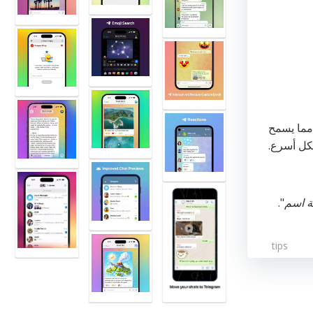
مما يسمح
ل أسرع.
ة اسم
".
tips