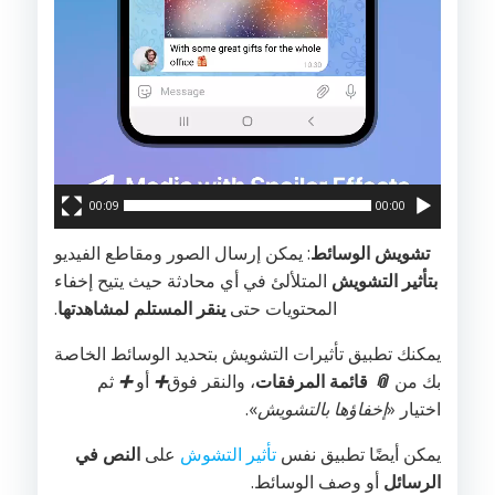
00:09
00:00
تشويش الوسائط
: يمكن إرسال الصور ومقاطع الفيديو
بتأثير التشويش
المتلألئ في أي محادثة حيث يتيح إخفاء
المحتويات حتى
ينقر المستلم لمشاهدتها
.
يمكنك تطبيق تأثيرات التشويش بتحديد الوسائط الخاصة
بك من
📎
قائمة المرفقات
، والنقر فوق
➕
أو
➕
ثم
اختيار «
إخفاؤها بالتشويش
».
يمكن أيضًا تطبيق نفس
تأثير التشوش
على
النص في
الرسائل
أو وصف الوسائط.