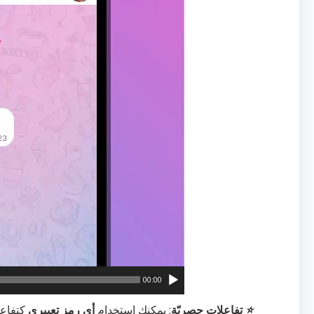
00:00
⭐️
تفاعلات حصريّة
: يمكنك استخدام
أي رمز تعبيري
كتفاعل