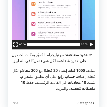
00:10
00:00
⭐️
حدود مضاعفة
: مع تيليجرام المُميّز يمكنك الحصول
على حدودٍ مُضاعفة لكل شيء تقريبًا في التطبيق.
متابعة
1000 قناة
، إنشاء
20 مُجلدًا
مع
200 محادثةٍ
لكل
مُجلد، إضافة
حساب رابع
على أي تطبيق تيليجرام،
تثبيت
10 محادثات
في القائمة الرئيسية، حفظ
10
ملصقات مُفضلة
، والمزيد.
Categories:
tips