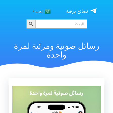
Skip
to
نصائح برقية
العربية
▼
content
البحث
Search
for:
رسائل صوتية ومرئية لمرة
واحدة
مشغل
الفيديو