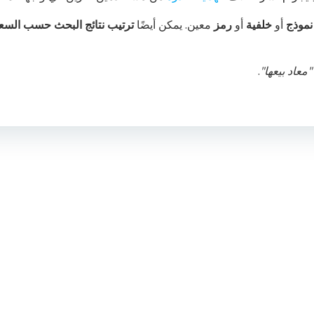
نموذج
أو
خلفية
أو
رمز
معين. يمكن أيضًا
ترتيب نتائج البحث حسب السع
"معاد بيعها"
.