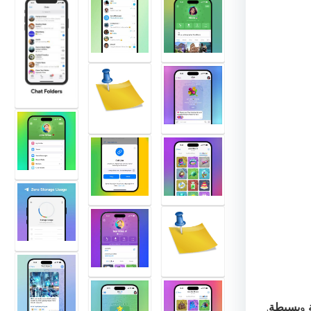
و
بسيطة
.