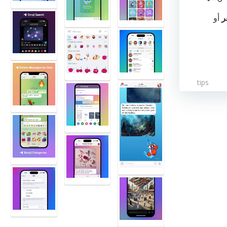
ر
أو
tips