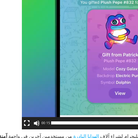
00:15
يليجرام لشراء آلاف
الهدايا النادرة
من مستخدمين آخرين في واجهة
آمنة