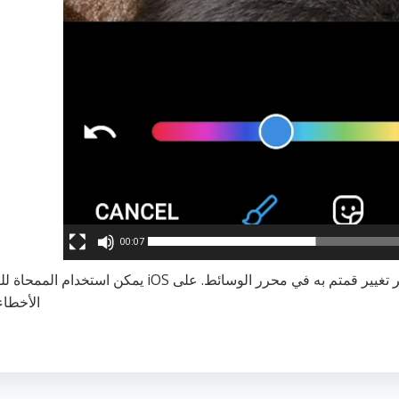
00:07
يمكن الضغط على زر التراجع لإزالة آخر تغيير قمتم به في محرر الوسائط. على iOS ي
الأخطاء