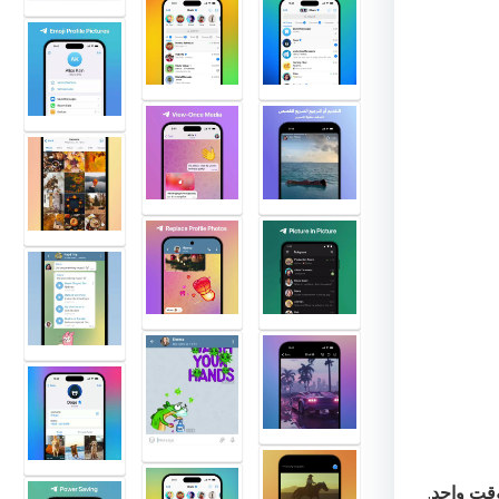
قت واحد
.