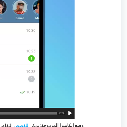
00:00
وضع الكاميرا المزدوجة
: يمكن
للقصص
التقاط 