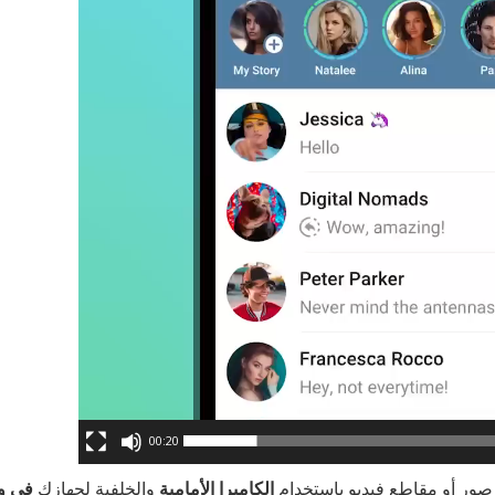
00:20
صور أو مقاطع فيديو باستخدام
الكاميرا
الأمامية
والخلفية لجهازك
في و